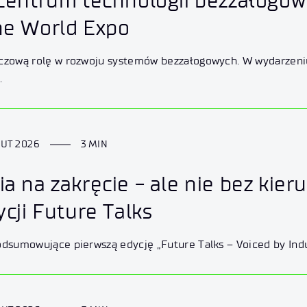
centrum technologii bezzałogow
ne World Expo
uczową rolę w rozwoju systemów bezzałogowych. W wydarzen
.
LUT 2026
3 MIN
a na zakręcie - ale nie bez ki
ycji Future Talks
odsumowujące pierwszą edycję „Future Talks – Voiced by Ind