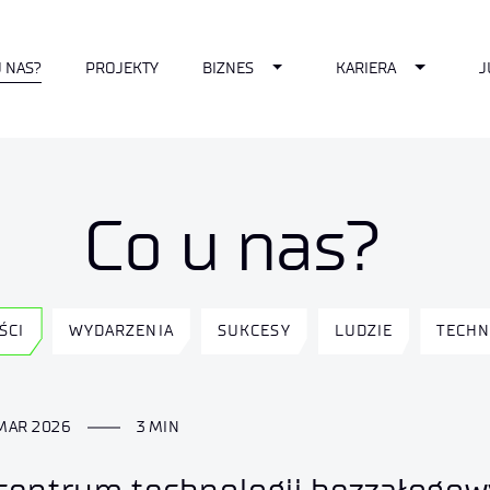
pdown
Toggle Dropdown
Toggle D
U NAS?
PROJEKTY
BIZNES
KARIERA
J
Co u nas?
ŚCI
WYDARZENIA
SUKCESY
LUDZIE
TECHN
MAR 2026
3 MIN