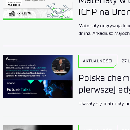
Materiały w 
IChP na Dro
Materiały odgrywają kl
dr inż. Arkadiusz Majoch
AKTUALNOŚCI
27 
Polska chemi
pierwszej ed
Ukazały się materiały p