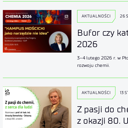
AKTUALNOŚCI
26 
Bufor czy ka
2026
3–4 lutego 2026 r. w P
rozwoju chemii.
AKTUALNOŚCI
13 
Z pasji do c
z okazji 80. 