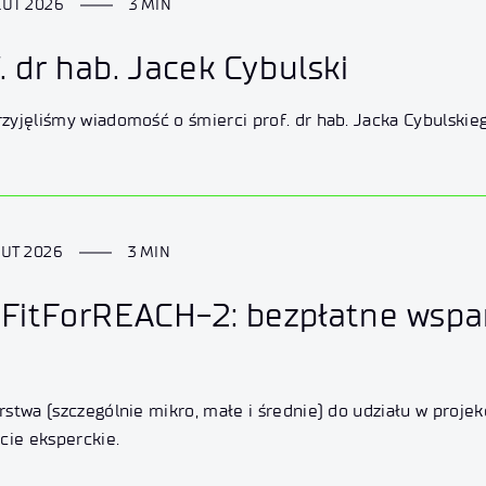
LUT 2026
3 MIN
. dr hab. Jacek Cybulski
yjęliśmy wiadomość o śmierci prof. dr hab. Jacka Cybulskie
LUT 2026
3 MIN
 FitForREACH-2: bezpłatne wspa
stwa (szczególnie mikro, małe i średnie) do udziału w proj
cie eksperckie.