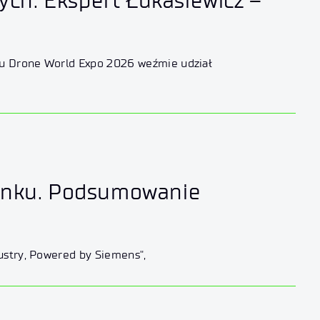
ych. Ekspert Łukasiewicz –
iu Drone World Expo 2026 weźmie udział
erunku. Podsumowanie
ustry, Powered by Siemens",