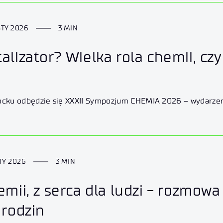
STY 2026
3 MIN
talizator? Wielka rola chemii, c
łocku odbędzie się XXXII Sympozjum CHEMIA 2026 – wydarze
STY 2026
3 MIN
hemii, z serca dla ludzi - rozmo
Urodzin