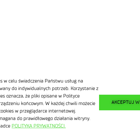
ty na Kampusie Mościcki
ierunków chemicznych, farmaceutycznych i pokrewnych na 
‹
›
…
…
1
3
4
5
20
es w celu świadczenia Państwu usług na
any do indywidualnych potrzeb. Korzystanie z
s oznacza, że pliki opisane w Polityce
AKCEPTUJ W
ządzeniu końcowym. W każdej chwili możecie
ookies w przeglądarce internetowej.
ymagana do prawidłowego działania witryny.
kładce
POLITYKA PRYWATNOŚCI.
a
ci