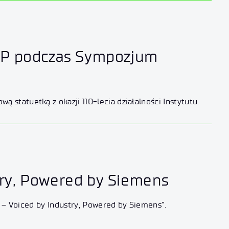
ChP podczas Sympozjum
Podczas Sympozjum CHEMIA 2026 Łukasiewicz – IChP został uhonorowany jubileuszową statuetką z okazji 110-lecia działalności Instytutu.
try, Powered by Siemens
s – Voiced by Industry, Powered by Siemens”.