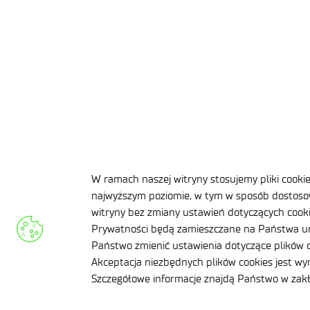
Dzień Otwar
Zapraszamy studentów k
W ramach naszej witryny stosujemy pliki cooki
najwyższym poziomie, w tym w sposób dostosow
witryny bez zmiany ustawień dotyczących cookie
Prywatności będą zamieszczane na Państwa ur
Państwo zmienić ustawienia dotyczące plików c
Akceptacja niezbędnych plików cookies jest w
Szczegółowe informacje znajdą Państwo w za
Klauzula informacyjn
Deklaracja dostępnoś