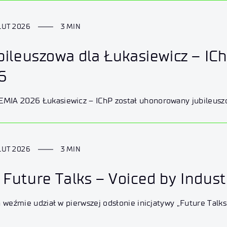
LUT 2026
3 MIN
ubileuszowa dla Łukasiewicz – I
6
LUT 2026
3 MIN
Future Talks – Voiced by Indus
h weźmie udział w pierwszej odsłonie inicjatywy „Future Talk