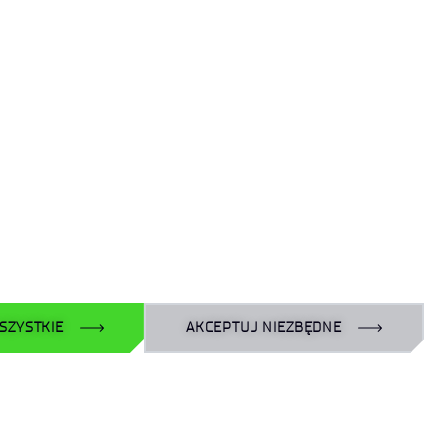
Dzień Otwarty na Kampusie Mościcki
SZYSTKIE
AKCEPTUJ NIEZBĘDNE
do góry
Linkedin