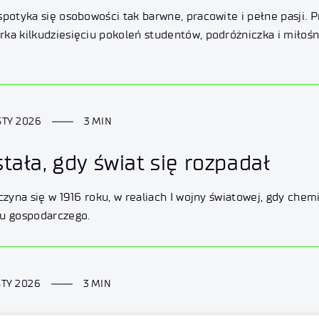
spotyka się osobowości tak barwne, pracowite i pełne pasji. 
ka kilkudziesięciu pokoleń studentów, podróżniczka i miłośn
STY 2026
3 MIN
ała, gdy świat się rozpadał
oczyna się w 1916 roku, w realiach I wojny światowej, gdy ch
ju gospodarczego.
STY 2026
3 MIN