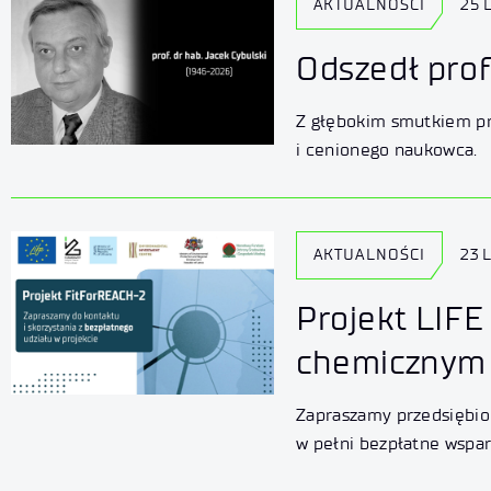
AKTUALNOŚCI
25 
Odszedł prof
Z głębokim smutkiem prz
i cenionego naukowca.
AKTUALNOŚCI
23 
Projekt LIFE
chemicznym
Zapraszamy przedsiębior
w pełni bezpłatne wspar