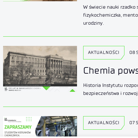
W świecie nauki rzadko 
fizykochemiczka, mentor
urodziny.
AKTUALNOŚCI
08 
Chemia powst
Historia Instytutu rozp
bezpieczeństwa i rozwo
AKTUALNOŚCI
07 