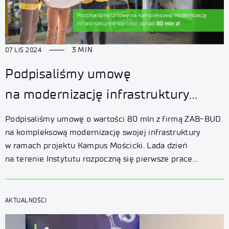
3 MIN
07 LIS 2024
Podpisaliśmy umowę
na modernizację infrastruktury
w ramach Kampusu Mościcki
Podpisaliśmy umowę o wartości 80 mln z firmą ZAB-BUD
na kompleksową modernizację swojej infrastruktury
w ramach projektu Kampus Mościcki. Lada dzień
na terenie Instytutu rozpoczną się pierwsze prace
inwestycyjne ze środków KPO.
AKTUALNOŚCI