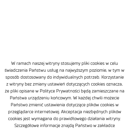
3 MIN
27 WRZ 2024
Prof. Urszula Domańska-Żelazna
w TopWorld's 2% Scientists
Wg najnowszej edycji raportu Uniwersytet Stanforda
prof. Urszula Domańska-Żelazna po raz kolejny znalazła
się w gronie 2% najczęściej cytowanych naukowców
W ramach naszej witryny stosujemy pliki cookies w celu
świata.
świadczenia Państwu usług na najwyższym poziomie, w tym w
sposób dostosowany do indywidualnych potrzeb. Korzystanie
z witryny bez zmiany ustawień dotyczących cookies oznacza,
że pliki opisane w Polityce Prywatności będą zamieszczane na
Państwa urządzeniu końcowym. W każdej chwili możecie
Państwo zmienić ustawienia dotyczące plików cookies w
przeglądarce internetowej. Akceptacja niezbędnych plików
‹
›
…
1
2
4
cookies jest wymagana do prawidłowego działania witryny.
Szczegółowe informacje znajdą Państwo w zakładce