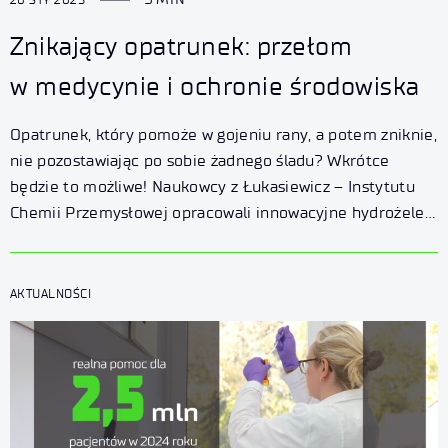
Znikający opatrunek: przełom
w medycynie i ochronie środowiska
Opatrunek, który pomoże w gojeniu rany, a potem zniknie,
nie pozostawiając po sobie żadnego śladu? Wkrótce
będzie to możliwe! Naukowcy z Łukasiewicz – Instytutu
Chemii Przemysłowej opracowali innowacyjne hydrożele,
które zmienią zasady gry – zarówno w medycynie, jak
i w ochronie naszej planety.
AKTUALNOŚCI