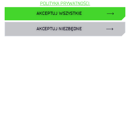
POLITYKA PRYWATNOŚCI.
AKCEPTUJ WSZYSTKIE
do góry
AKCEPTUJ NIEZBĘDNE
Klauzula informacyjna
Deklaracja dostępności
Polityka prywatności
Zamówienia publiczne
Plan równości płci | GEP
Zgłaszanie naruszeń prawa