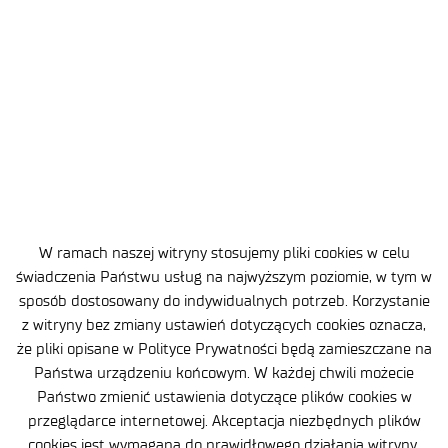
2026-07-17
Projekt Kampus Mościcki dobiega końca –
zakończenie fazy inwestycyjnej
.
W ramach naszej witryny stosujemy pliki cookies w celu
świadczenia Państwu usług na najwyższym poziomie, w tym w
sposób dostosowany do indywidualnych potrzeb. Korzystanie
z witryny bez zmiany ustawień dotyczących cookies oznacza,
że pliki opisane w Polityce Prywatności będą zamieszczane na
Państwa urządzeniu końcowym. W każdej chwili możecie
Klauzula informacyjna
Państwo zmienić ustawienia dotyczące plików cookies w
przeglądarce internetowej. Akceptacja niezbędnych plików
Deklaracja dostępności
cookies jest wymagana do prawidłowego działania witryny.