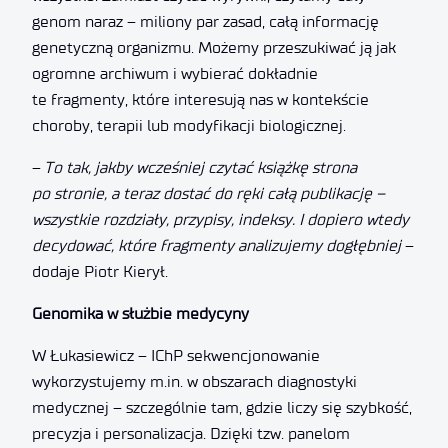
genom naraz – miliony par zasad, całą informację
genetyczną organizmu. Możemy przeszukiwać ją jak
ogromne archiwum i wybierać dokładnie
te fragmenty, które interesują nas w kontekście
choroby, terapii lub modyfikacji biologicznej.
–
To tak, jakby wcze
śniej czyta
ć ksi
ążk
ę strona
po stronie, a teraz dosta
ć do r
ęki ca
łą publikacj
ę
–
wszystkie rozdzia
ły, przypisy, indeksy. I dopiero wtedy
decydowa
ć, kt
óre fragmenty analizujemy dog
łębniej
–
dodaje Piotr Kierył.
Genomika w służbie medycyny
W Łukasiewicz – IChP sekwencjonowanie
wykorzystujemy m.in. w obszarach diagnostyki
medycznej – szczególnie tam, gdzie liczy się szybkość,
precyzja i personalizacja. Dzięki tzw. panelom