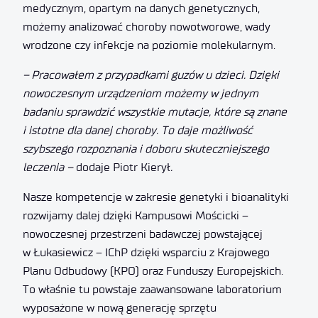
medycznym, opartym na danych genetycznych,
możemy analizować choroby nowotworowe, wady
wrodzone czy infekcje na poziomie molekularnym.
–
Pracowa
łem z przypadkami guz
ów u dzieci. Dzi
ęki
nowoczesnym urz
ądzeniom mo
żemy w jednym
badaniu sprawdzi
ć wszystkie mutacje, kt
óre s
ą znane
i istotne dla danej choroby. To daje mo
żliwo
ść
szybszego rozpoznania i doboru skuteczniejszego
leczenia
–
dodaje Piotr Kierył
.
Nasze kompetencje w zakresie genetyki i bioanalityki
rozwijamy dalej dzięki Kampusowi Mościcki –
nowoczesnej przestrzeni badawczej powstającej
w Łukasiewicz – IChP dzięki wsparciu z Krajowego
Planu Odbudowy (KPO) oraz Funduszy Europejskich.
To właśnie tu powstaje zaawansowane laboratorium
wyposażone w nową generację sprzętu