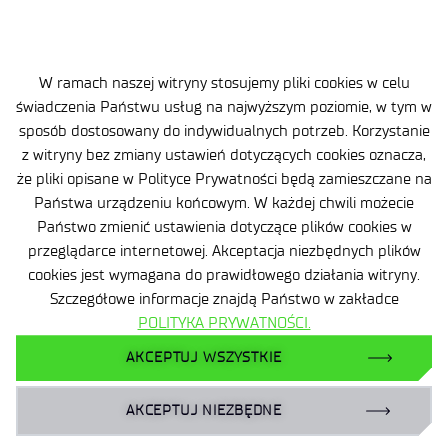
podmiot, który weźmie za nią odpowiedzialność
.
W ramach naszej witryny stosujemy pliki cookies w celu
świadczenia Państwu usług na najwyższym poziomie, w tym w
sposób dostosowany do indywidualnych potrzeb. Korzystanie
z witryny bez zmiany ustawień dotyczących cookies oznacza,
że pliki opisane w Polityce Prywatności będą zamieszczane na
Państwa urządzeniu końcowym. W każdej chwili możecie
Klauzula informacyjna
Państwo zmienić ustawienia dotyczące plików cookies w
Deklaracja dostępności
przeglądarce internetowej. Akceptacja niezbędnych plików
cookies jest wymagana do prawidłowego działania witryny.
Polityka prywatności
Szczegółowe informacje znajdą Państwo w zakładce
POLITYKA PRYWATNOŚCI.
Zamówienia publiczne
AKCEPTUJ WSZYSTKIE
Plan równości płci | GEP
Zgłaszanie naruszeń prawa
AKCEPTUJ NIEZBĘDNE