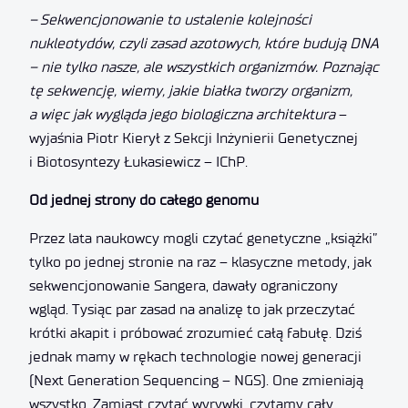
–
Sekwencjonowanie to ustalenie kolejno
ści
nukleotyd
ów, czyli zasad azotowych, kt
óre buduj
ą DNA
– nie tylko nasze, ale wszystkich organizm
ów. Poznaj
ąc
t
ę sekwencj
ę, wiemy, jakie bia
łka tworzy organizm,
a wi
ęc jak wygl
ąda jego biologiczna architektura
–
wyjaśnia Piotr Kierył z Sekcji Inżynierii Genetycznej
i Biotosyntezy Łukasiewicz – IChP.
Od jednej strony do całego genomu
Przez lata naukowcy mogli czytać genetyczne „książki”
tylko po jednej stronie na raz – klasyczne metody, jak
sekwencjonowanie Sangera, dawały ograniczony
wgląd. Tysiąc par zasad na analizę to jak przeczytać
krótki akapit i próbować zrozumieć całą fabułę. Dziś
jednak mamy w rękach technologie nowej generacji
(Next Generation Sequencing – NGS). One zmieniają
wszystko. Zamiast czytać wyrywki, czytamy cały