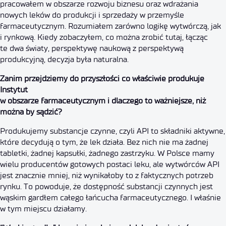
pracowałem w obszarze rozwoju biznesu oraz wdrażania
nowych leków do produkcji i sprzedaży w przemyśle
farmaceutycznym. Rozumiałem zarówno logikę wytwórczą, jak
i rynkową. Kiedy zobaczyłem, co można zrobić tutaj, łącząc
te dwa światy, perspektywę naukową z perspektywą
produkcyjną, decyzja była naturalna.
Zanim przejdziemy do przyszłości co właściwie produkuje
Instytut
Autor:
izabelabinkowska
w obszarze farmaceutycznym i dlaczego to ważniejsze, niż
2026-03-27
można by sądzić?
Brak komentarzy
Produkujemy substancje czynne, czyli API to składniki aktywne,
które decydują o tym, że lek działa. Bez nich nie ma żadnej
tabletki, żadnej kapsułki, żadnego zastrzyku. W Polsce mamy
wielu producentów gotowych postaci leku, ale wytwórców API
jest znacznie mniej, niż wynikałoby to z faktycznych potrzeb
rynku. To powoduje, że dostępność substancji czynnych jest
wąskim gardłem całego łańcucha farmaceutycznego. I właśnie
w tym miejscu działamy.