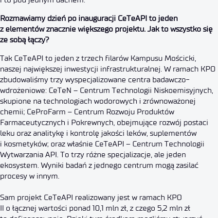
Rozmawiamy dzień po inauguracji CeTeAPI to jeden
z elementów znacznie większego projektu. Jak to wszystko się
ze sobą łączy?
Tak CeTeAPI to jeden z trzech filarów Kampusu Mościcki,
naszej największej inwestycji infrastrukturalnej. W ramach KPO
zbudowaliśmy trzy wyspecjalizowane centra badawczo-
wdrożeniowe: CeTeN – Centrum Technologii Niskoemisyjnych,
skupione na technologiach wodorowych i zrównoważonej
chemii; CeProFarm – Centrum Rozwoju Produktów
Farmaceutycznych i Pokrewnych, obejmujące rozwój postaci
leku oraz analitykę i kontrolę jakości leków, suplementów
i kosmetyków; oraz właśnie CeTeAPI – Centrum Technologii
Wytwarzania API. To trzy różne specjalizacje, ale jeden
ekosystem. Wyniki badań z jednego centrum mogą zasilać
procesy w innym.
Sam projekt CeTeAPI realizowany jest w ramach KPO
II o łącznej wartości ponad 10,1 mln zł, z czego 5,2 mln zł