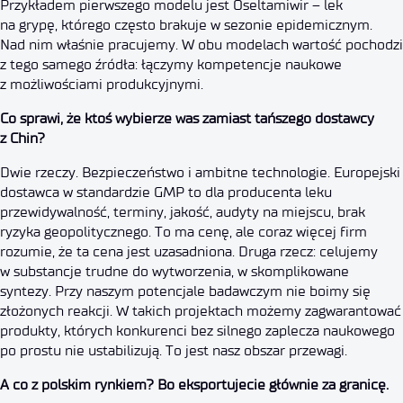
Przykładem pierwszego modelu jest Oseltamiwir – lek
na grypę, którego często brakuje w sezonie epidemicznym.
Nad nim właśnie pracujemy. W obu modelach wartość pochodzi
z tego samego źródła: łączymy kompetencje naukowe
z możliwościami produkcyjnymi.
Co sprawi, że ktoś wybierze was zamiast tańszego dostawcy
z Chin?
Dwie rzeczy. Bezpieczeństwo i ambitne technologie. Europejski
dostawca w standardzie GMP to dla producenta leku
przewidywalność, terminy, jakość, audyty na miejscu, brak
ryzyka geopolitycznego. To ma cenę, ale coraz więcej firm
rozumie, że ta cena jest uzasadniona. Druga rzecz: celujemy
w substancje trudne do wytworzenia, w skomplikowane
syntezy. Przy naszym potencjale badawczym nie boimy się
złożonych reakcji. W takich projektach możemy zagwarantować
produkty, których konkurenci bez silnego zaplecza naukowego
po prostu nie ustabilizują. To jest nasz obszar przewagi.
A co z polskim rynkiem? Bo eksportujecie głównie za granicę.