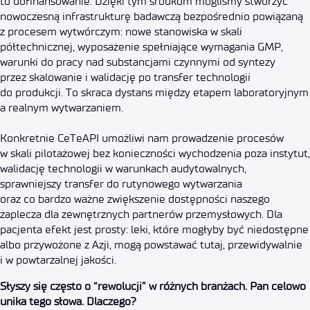
to dofinansowanie. Dzięki tym środkom mogliśmy stworzyć
nowoczesną infrastrukturę badawczą bezpośrednio powiązaną
z procesem wytwórczym: nowe stanowiska w skali
półtechnicznej, wyposażenie spełniające wymagania GMP,
warunki do pracy nad substancjami czynnymi od syntezy
przez skalowanie i walidację po transfer technologii
do produkcji. To skraca dystans między etapem laboratoryjnym
a realnym wytwarzaniem.
Konkretnie CeTeAPI umożliwi nam prowadzenie procesów
w skali pilotażowej bez konieczności wychodzenia poza instytut,
walidację technologii w warunkach audytowalnych,
sprawniejszy transfer do rutynowego wytwarzania
oraz co bardzo ważne zwiększenie dostępności naszego
zaplecza dla zewnętrznych partnerów przemysłowych. Dla
pacjenta efekt jest prosty: leki, które mogłyby być niedostępne
albo przywożone z Azji, mogą powstawać tutaj, przewidywalnie
i w powtarzalnej jakości.
Słyszy się często o “rewolucji” w różnych branżach. Pan celowo
unika tego słowa. Dlaczego?