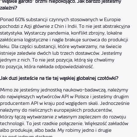
“Wąskie gardło” brzmi niepokojąco. Jak bardzo jesteśmy
zależni?
Ponad 60% substancji czynnych stosowanych w Europie
pochodzi z Azji głównie z Chin i Indii. To nie jest abstrakcyjna
statystyka. Wystarczy pandemia, konflikt zbrojny, lokalne
zakłócenia logistyczne i nagle brakuje surowca do produkcji
leku. Dla części substancji, które wytwarzamy, na świecie
istnieje zaledwie dwóch lub trzech dostawców. Jesteśmy
jednym z nich. To nie jest pozycja, którą się chwalimy
to pozycja, która nakłada odpowiedzialność.
Jak duzi jesteście na tle tej wąskiej globalnej czołówki?
Mimo że jesteśmy jednostką naukowo-badawczą, należymy
do największych wytwórców API w Polsce i jesteśmy drugim
producentem API w kraju pod względem skali. Jednocześnie
należymy do nielicznych europejskich producentów,
którzy łączą wytwarzanie z własnym zapleczem do rozwoju
technologii. To jest rzadkie połączenie. Większość zakładów
albo produkuje, albo bada. My robimy jedno i drugie
i to pod jednym dachem.