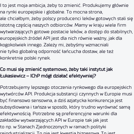
I to jest moja ambicja, żeby to zmienić. Produkujemy głównie
na rynki europejskie i globalne. To mocna strona,
ale chciałbym, żeby polscy producenci leków gotowych stali się
istotną częścią naszych odbiorców. Mamy w kraju wiele firm
wytwarzających gotowe postacie leków, a dostęp do stabilnych,
europejskich źródeł API jest dla nich równie ważny, jak dla
kogokolwiek innego. Zależy mi, żebyśmy wzmacniali
nie tylko globalną odporność łańcucha dostaw, ale też
konkretnie polski rynek.
Co musi się zmienić systemowo, żeby taki instytut jak
Łukasiewicz – IChP mógł działać efektywniej?
Potrzebujemy lepszego otoczenia rynkowego dla europejskich
wytwórców API. Produkcja substancji czynnych w Europie musi
być finansowo sensowna, a dziś azjatycka konkurencja jest
subsydiowana i tańsza w sposób, który trudno wyrównać samą
efektywnością. Potrzebne są preferencyjne warunki dla
zakładów wytwarzających API w Europie tak jak jest
to np. w Stanach Zjednoczonych w ramach polityki
reindustrializacji. To nie jest kwestia biznesowa. To jest