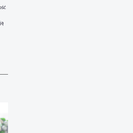
ość
ją