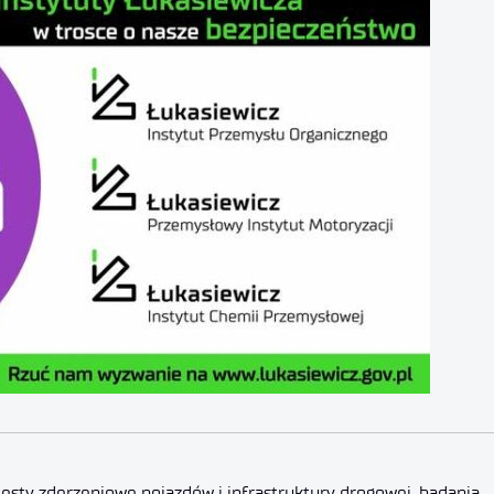
esty zderzeniowe pojazdów i infrastruktury drogowej, badania