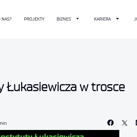
pdown
Toggle Dropdown
Toggle D
U NAS?
PROJEKTY
BIZNES
KARIERA
J
ty Łukasiewicza w trosce
 min