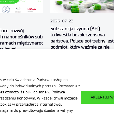
2026-07-22
Substancja czynna (API)
Cure: rozwój
to kwestia bezpieczeństwa
h nanonośników substancji
państwa. Polsce potrzebny jest
 ramach międzynarodowej
podmiot, który weźmie za nią
naukowej
odpowiedzialność
.
es w celu świadczenia Państwu usług na
a
any do indywidualnych potrzeb. Korzystanie z
ci
s oznacza, że pliki opisane w Polityce
AKCEPTUJ W
ządzeniu końcowym. W każdej chwili możecie
ookies w przeglądarce internetowej.
ymagana do prawidłowego działania witryny.
e