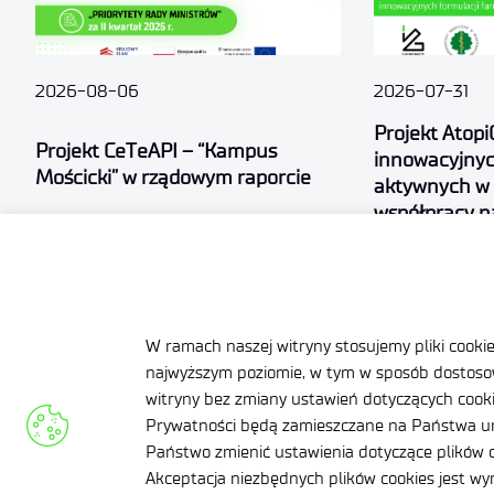
2026-08-06
2026-07-31
Projekt Atopi
Projekt CeTeAPI – “Kampus
innowacyjnyc
Mościcki” w rządowym raporcie
aktywnych w
współpracy 
.
.
W ramach naszej witryny stosujemy pliki cooki
Klauzula informacyjn
najwyższym poziomie, w tym w sposób dostosow
Deklaracja dostępnoś
witryny bez zmiany ustawień dotyczących cookie
Prywatności będą zamieszczane na Państwa ur
Polityka prywatności
Państwo zmienić ustawienia dotyczące plików c
Akceptacja niezbędnych plików cookies jest w
Zamówienia publiczn