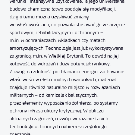
warunki i intensywne użytkowanie, a jego uniwersalna
budowa chemiczna łatwo poddaje się modyfikacji,
dzięki temu można uzyskiwać zmianę
we właściwościach, co pozwala stosować go w sprzęcie
sportowym, rehabilitacyjnym i ochronnym –
m.in. w ochraniaczach, wkładkach czy matach
amortyzujących. Technologia jest już wykorzystywana
za granicą, m.in. w Wielkiej Brytanii. To dowód na jej
gotowość do wdrożeń i duży potencjał rynkowy.
Z uwagi na zdolność pochłaniania energii i zachowanie
właściwości w ekstremalnych warunkach, materiał
znajduje również naturalne miejsce w rozwiązaniach
militarnych – od kamizelek balistycznych,
przez elementy wyposażenia żołnierza, po systemy
ochrony infrastruktury krytycznej. W obliczu
aktualnych zagrożeń, rozwój i wdrażanie takich
technologii ochronnych nabiera szczególnego
znaczenia.