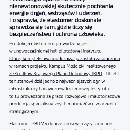
nienewtonowskiej skutecznie pochłania
energię drgań, wstrząsów i uderzeń.
To sprawia, że elastomer doskonale
sprawdza się tam, gdzie liczy się
bezpieczeństwo i ochrona człowieka.
Produkcja elastomeru prowadzona jest
w
unowocześnionej hali pilotażowej Instytutu,
której kompleksowa modernizacja została zakończona
w ramach projektu Kampus Mościcki, realizowanego
ze środków Krajowego Planu Odbudowy (KPO)
. Obiekt
ten stanowi dziś jedno z najważniejszych ogniw
infrastruktury badawczo-wdrożeniowej Instytutu –
to tu prowadzone są prace rozwojowe i małotonażowa
produkcja specjalistycznych materiałów o znaczeniu
strategicznym.
Elastomer PBDMS dobrze znosi wstrząsy, zmienne