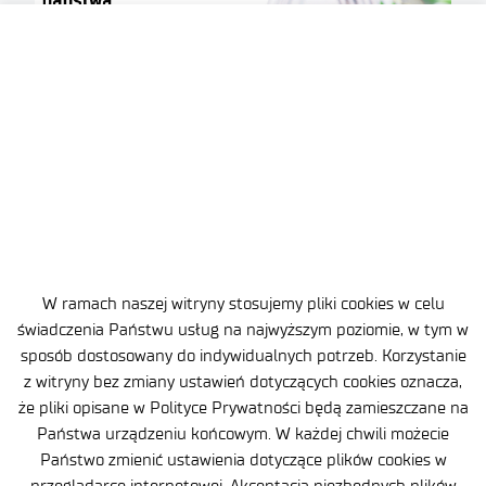
2026-07-22
Substancja czynna (API) to kwestia
bezpieczeństwa państwa. Polsce potrzebny jest
podmiot, który weźmie za nią odpowiedzialność
.
W ramach naszej witryny stosujemy pliki cookies w celu
świadczenia Państwu usług na najwyższym poziomie, w tym w
sposób dostosowany do indywidualnych potrzeb. Korzystanie
z witryny bez zmiany ustawień dotyczących cookies oznacza,
że pliki opisane w Polityce Prywatności będą zamieszczane na
Państwa urządzeniu końcowym. W każdej chwili możecie
Klauzula informacyjna
Państwo zmienić ustawienia dotyczące plików cookies w
przeglądarce internetowej. Akceptacja niezbędnych plików