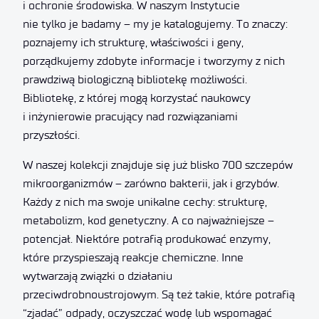
i ochronie środowiska. W naszym Instytucie
nie tylko je badamy – my je katalogujemy. To znaczy:
poznajemy ich strukturę, właściwości i geny,
porządkujemy zdobyte informacje i tworzymy z nich
prawdziwą biologiczną bibliotekę możliwości.
Bibliotekę, z której mogą korzystać naukowcy
i inżynierowie pracujący nad rozwiązaniami
przyszłości.
W naszej kolekcji znajduje się już blisko 700 szczepów
mikroorganizmów – zarówno bakterii, jak i grzybów.
Każdy z nich ma swoje unikalne cechy: strukturę,
metabolizm, kod genetyczny. A co najważniejsze –
potencjał. Niektóre potrafią produkować enzymy,
które przyspieszają reakcje chemiczne. Inne
wytwarzają związki o działaniu
przeciwdrobnoustrojowym. Są też takie, które potrafią
“zjadać” odpady, oczyszczać wodę lub wspomagać