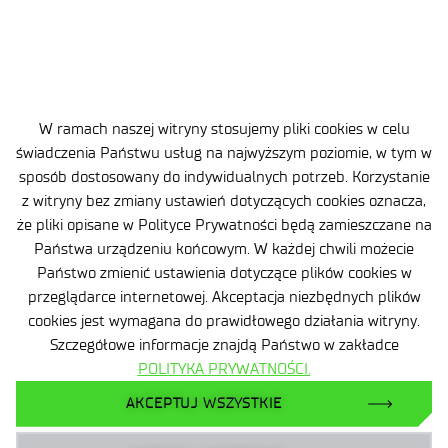
2026-07-22
Substancja czynna (API) to kwestia
W ramach naszej witryny stosujemy pliki cookies w celu
bezpieczeństwa państwa. Polsce potrzebny jest
świadczenia Państwu usług na najwyższym poziomie, w tym w
podmiot, który weźmie za nią odpowiedzialność
sposób dostosowany do indywidualnych potrzeb. Korzystanie
.
z witryny bez zmiany ustawień dotyczących cookies oznacza,
że pliki opisane w Polityce Prywatności będą zamieszczane na
Państwa urządzeniu końcowym. W każdej chwili możecie
Państwo zmienić ustawienia dotyczące plików cookies w
przeglądarce internetowej. Akceptacja niezbędnych plików
cookies jest wymagana do prawidłowego działania witryny.
Szczegółowe informacje znajdą Państwo w zakładce
Klauzula informacyjna
POLITYKA PRYWATNOŚCI.
Deklaracja dostępności
AKCEPTUJ WSZYSTKIE
Polityka prywatności