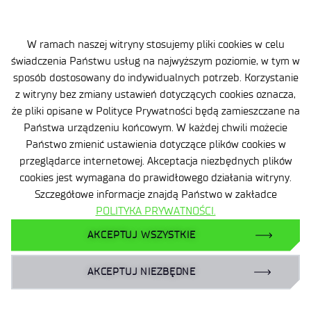
.
W ramach naszej witryny stosujemy pliki cookies w celu
świadczenia Państwu usług na najwyższym poziomie, w tym w
sposób dostosowany do indywidualnych potrzeb. Korzystanie
z witryny bez zmiany ustawień dotyczących cookies oznacza,
że pliki opisane w Polityce Prywatności będą zamieszczane na
Klauzula informacyjna
Państwa urządzeniu końcowym. W każdej chwili możecie
Państwo zmienić ustawienia dotyczące plików cookies w
Deklaracja dostępności
przeglądarce internetowej. Akceptacja niezbędnych plików
cookies jest wymagana do prawidłowego działania witryny.
Polityka prywatności
Szczegółowe informacje znajdą Państwo w zakładce
Zamówienia publiczne
POLITYKA PRYWATNOŚCI.
AKCEPTUJ WSZYSTKIE
Plan równości płci | GEP
Zgłaszanie naruszeń prawa
AKCEPTUJ NIEZBĘDNE