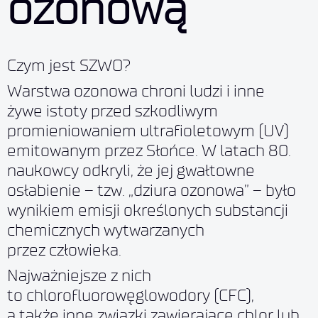
ozonową
Czym jest SZWO?
Warstwa ozonowa chroni ludzi i inne
żywe istoty przed szkodliwym
promieniowaniem ultrafioletowym (UV)
emitowanym przez Słońce. W latach 80.
naukowcy odkryli, że jej gwałtowne
osłabienie – tzw. „dziura ozonowa” – było
wynikiem emisji określonych substancji
chemicznych wytwarzanych
przez człowieka.
Najważniejsze z nich
to chlorofluorowęglowodory (CFC),
a także inne związki zawierające chlor lub