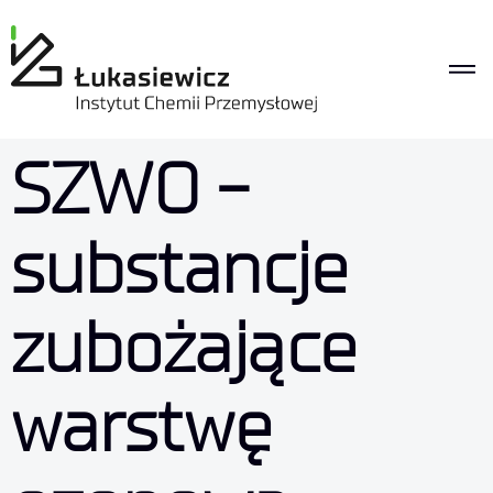
treści
SZWO -
substancje
zubożające
warstwę