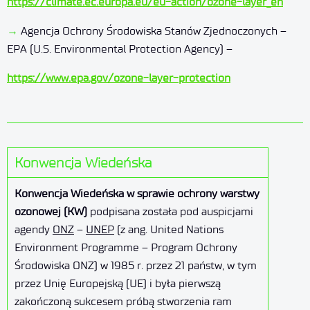
https://climate.ec.europa.eu/eu-action/ozone-layer_en
→
Agencja Ochrony Środowiska Stanów Zjednoczonych –
EPA (U.S. Environmental Protection Agency) –
https://www.epa.gov/ozone-layer-protection
Konwencja Wiedeńska
Konwencja Wiedeńska w sprawie ochrony warstwy
ozonowej (KW)
podpisana została pod auspicjami
agendy
ONZ
–
UNEP
(z ang. United Nations
Environment Programme – Program Ochrony
Środowiska ONZ) w 1985 r. przez 21 państw, w tym
przez Unię Europejską (UE) i była pierwszą
zakończoną sukcesem próbą stworzenia ram