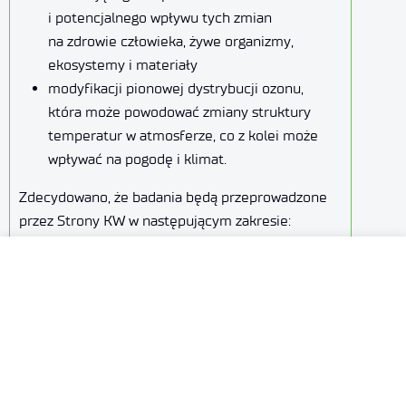
i potencjalnego wpływu tych zmian
na zdrowie człowieka, żywe organizmy,
ekosystemy i materiały
modyfikacji pionowej dystrybucji ozonu,
która może powodować zmiany struktury
temperatur w atmosferze, co z kolei może
wpływać na pogodę i klimat.
Zdecydowano, że badania będą przeprowadzone
przez Strony KW w następującym zakresie:
fizyka i chemia atmosfery
efekty niszczącego wpływu promieniowania
UV na zdrowie, organizmy żywe i materiały
badania klimatu
systematyczne obserwacje stanu warstwy
ozonowej
rozkładu promieniowania UV docierającego