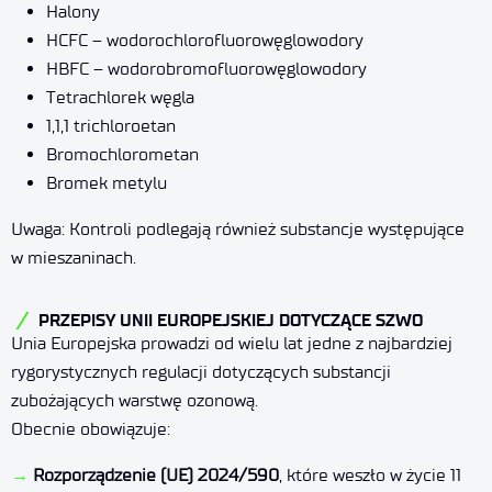
Halony
HCFC – wodorochlorofluorowęglowodory
HBFC – wodorobromofluorowęglowodory
Tetrachlorek węgla
1,1,1 trichloroetan
Bromochlorometan
Bromek metylu
Uwaga: Kontroli podlegają również substancje występujące
w mieszaninach.
PRZEPISY UNII EUROPEJSKIEJ DOTYCZĄCE SZWO
Unia Europejska prowadzi od wielu lat jedne z najbardziej
rygorystycznych regulacji dotyczących substancji
zubożających warstwę ozonową.
Obecnie obowiązuje:
→
Rozporządzenie (UE) 2024/590
, które weszło w życie 11