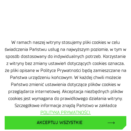
POWRÓT DO LISTY OFERT
PRZEJDŹ DO LISTY WYNIKÓW
W ramach naszej witryny stosujemy pliki cookies w celu
NABORÓW
świadczenia Państwu usług na najwyższym poziomie, w tym w
sposób dostosowany do indywidualnych potrzeb. Korzystanie
z witryny bez zmiany ustawień dotyczących cookies oznacza,
że pliki opisane w Polityce Prywatności będą zamieszczane na
Państwa urządzeniu końcowym. W każdej chwili możecie
Państwo zmienić ustawienia dotyczące plików cookies w
przeglądarce internetowej. Akceptacja niezbędnych plików
cookies jest wymagana do prawidłowego działania witryny.
Szczegółowe informacje znajdą Państwo w zakładce
POLITYKA PRYWATNOŚCI.
AKCEPTUJ WSZYSTKIE